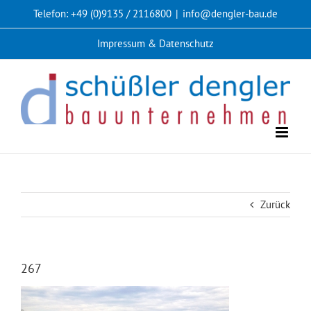
Zum
Telefon: +49 (0)9135 / 2116800
|
info@dengler-bau.de
Inhalt
springen
Impressum & Datenschutz
Zurück
267