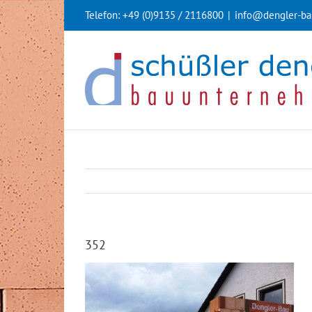
Zum
Telefon: +49 (0)9135 / 2116800
|
info@dengler-ba
Inhalt
springen
352