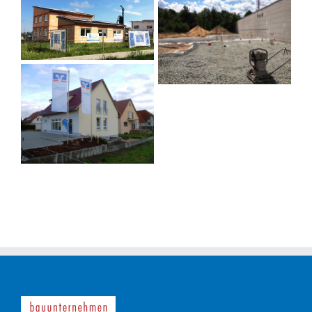
BV Höchstadt
BV Untermembach
BV Großenseebach
BV Erlangen
BV Großenseebach