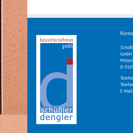
Pflasterarbeiten
Konta
Schüß
GmbH
Mitte
D-910
Telefo
Telefa
E-Mail