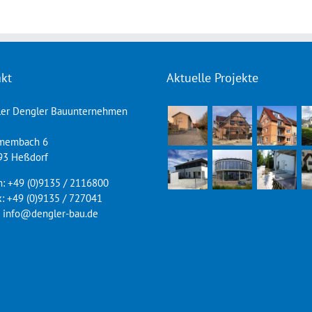
Aussenanlage
kt
Aktuelle Projekte
ler Dengler Bauunternehmen
lmembach 6
93 Heßdorf
n: +49 (0)9135 / 2116800
x: +49 (0)9135 / 727041
: info@dengler-bau.de