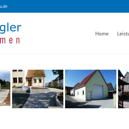
u.de
Home
Leis
BV Dechsendorf /
B
BV Obermembach