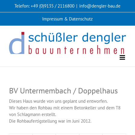
Zum
Telefon: +49 (0)9135 / 2116800
|
info@dengler-bau.de
Inhalt
springen
Impressum & Datenschutz
BV Untermembach / Doppelhaus
Dieses Haus wurde von uns geplant und entworfen.
Wir haben den Rohbau mit einem Betonkeller und dem T8
von Schlagmann erstellt.
Die Rohbaufertigstellung war im Juni 2012.