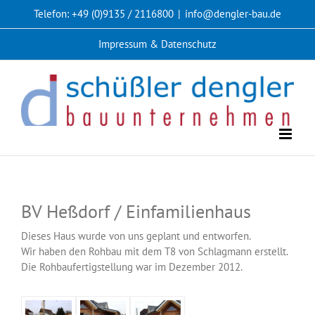
Zum
Telefon: +49 (0)9135 / 2116800
|
info@dengler-bau.de
Inhalt
springen
Impressum & Datenschutz
BV Heßdorf / Einfamilienhaus
Dieses Haus wurde von uns geplant und entworfen.
Wir haben den Rohbau mit dem T8 von Schlagmann erstellt.
Die Rohbaufertigstellung war im Dezember 2012.